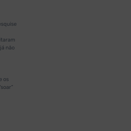
esquise
sitaram
já não
e os
“soar”