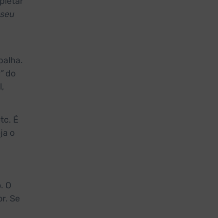
pletar
 seu
balha.
”
do
,
etc. É
ja o
. O
or. Se
a