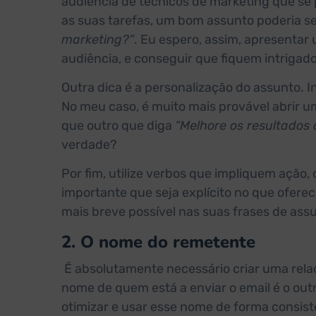
audiência de técnicos de marketing que s
as suas tarefas, um bom assunto poderia s
marketing?”
. Eu espero, assim, apresentar
audiência, e conseguir que fiquem intrigad
Outra dica é a personalização do assunto. I
No meu caso, é muito mais provável abrir u
que outro que diga
“Melhore os resultados
verdade?
Por fim, utilize verbos que impliquem ação
importante que seja explícito no que oferec
mais breve possível nas suas frases de ass
2. O nome do remetente
É absolutamente necessário criar uma relaç
nome de quem está a enviar o email é o outro
otimizar e usar esse nome de forma consiste