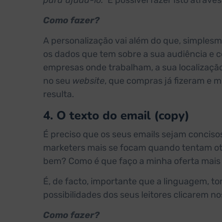
para ajudá-lo.”
É possível fazer isto atravé
Como fazer?
A personalização vai além do que, simplesm
os dados que tem sobre a sua audiência e c
empresas onde trabalham, a sua localização
no seu
website
, que compras já fizeram e m
resulta.
4. O texto do email (copy)
É preciso que os seus emails sejam conciso
marketers mais se focam quando tentam otim
bem? Como é que faço a minha oferta mais
É, de facto, importante que a linguagem, t
possibilidades dos seus leitores clicarem n
Como fazer?