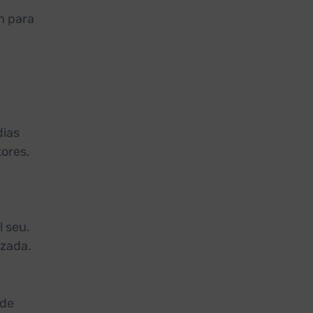
m para
dias
tores.
 seu.
izada.
 de