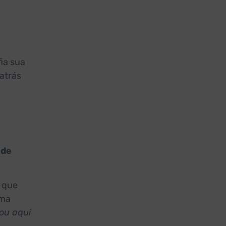
ia sua
 atrás
 de
s que
rma
ou aqui