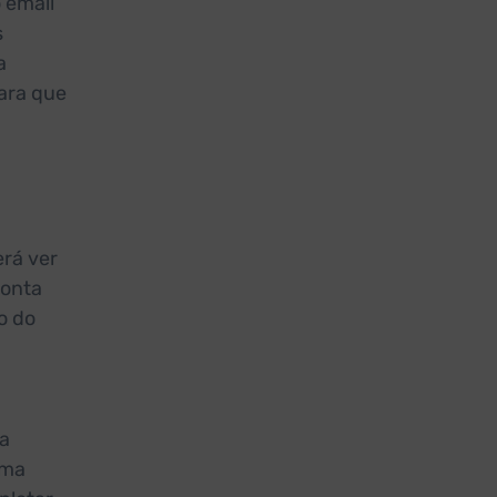
 email
s
a
ara que
erá ver
conta
o do
ra
uma