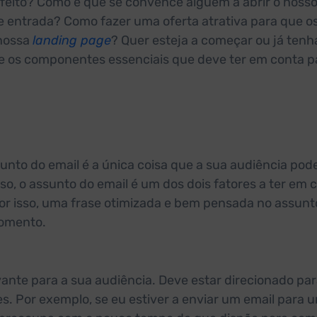
rfeito? Como é que se convence alguém a abrir o nosso
e entrada? Como fazer uma oferta atrativa para que o
 nossa
landing page
? Quer esteja a começar ou já tenh
he os componentes essenciais que deve ter em conta p
ssunto do email é a única coisa que a sua audiência pod
sso, o assunto do email é um dos dois fatores a ter em 
 Por isso, uma frase otimizada e bem pensada no assunt
momento.
vante para a sua audiência. Deve estar direcionado pa
s. Por exemplo, se eu estiver a enviar um email para 