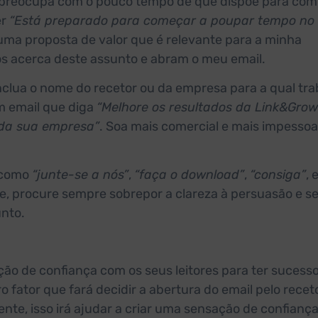
e preocupa com o pouco tempo de que dispõe para com
er
“Está preparado para começar a poupar tempo no
 uma proposta de valor que é relevante para a minha
os acerca deste assunto e abram o meu email.
nclua o nome do recetor ou da empresa para a qual tra
m email que diga
“Melhore os resultados da Link&Grow
 da sua empresa”
. Soa mais comercial e mais impessoal
, como
“junte-se a nós”
,
“faça o download”
,
“consiga”
, 
e, procure sempre sobrepor a clareza à persuasão e se
unto.
ão de confiança com os seus leitores para ter sucesso
 fator que fará decidir a abertura do email pelo recet
nte, isso irá ajudar a criar uma sensação de confianç