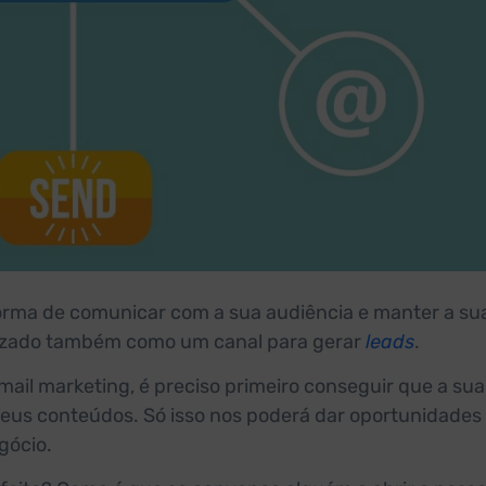
orma de comunicar com a sua audiência e manter a sua
ilizado também como um canal para gerar
leads
.
mail marketing, é preciso primeiro conseguir que a sua
 seus conteúdos. Só isso nos poderá dar oportunidades
gócio.