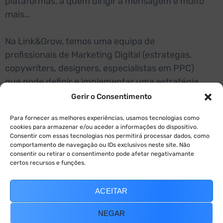
plataformas, a quem dirigir a mensagem e muito
mais…
Na Link&Grow, temos uma equipa de
profissionais de Marketing Digital (estrategas,
copywriters, designers, especialistas em PPC)
que pode definir e implementar uma estratégia
de sucesso para a sua empresa, alimentando
Gerir o Consentimento
site, blog e redes sociais.
Para fornecer as melhores experiências, usamos tecnologias como
cookies para armazenar e/ou aceder a informações do dispositivo.
Além de produzirmos materiais ricos e
Consentir com essas tecnologias nos permitirá processar dados, como
comportamento de navegação ou IDs exclusivos neste site. Não
concretizarmos campanhas de angariação de
consentir ou retirar o consentimento pode afetar negativamante
leads, fazemos uma avaliação permanente dos
certos recursos e funções.
resultados e encontramos, a cada passo, pontos
de melhoria que lhe permitirão vender mais e
ACEITAR
melhor.
NEGAR