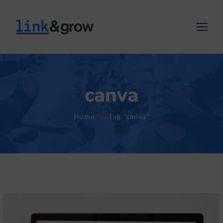
canva
Home
Tag "canva"