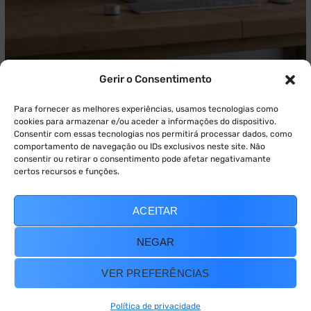
Gerir o Consentimento
26 de Março, 2019
Atrair
Estratégia MKT Digital
Vendas
Google Ads: 8 Dicas para criar campanhas
Para fornecer as melhores experiências, usamos tecnologias como
com mais resultados
cookies para armazenar e/ou aceder a informações do dispositivo.
Consentir com essas tecnologias nos permitirá processar dados, como
comportamento de navegação ou IDs exclusivos neste site. Não
Partilhamos consigo 8 dicas essenciais para
consentir ou retirar o consentimento pode afetar negativamante
melhorar os resultados das suas campanhas no
certos recursos e funções.
Google Ads.
ACEITAR
READ MORE
NEGAR
VER PREFERÊNCIAS
Política de privacidade
© 2021 — Ewebot by GT3Themes. All Rights Reserved.