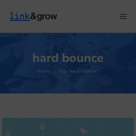
hard bounce
Home
Tag "hard bounce"