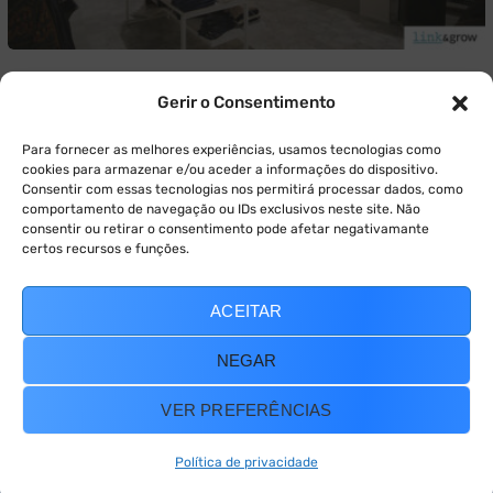
24 de Janeiro, 2017
Cases
Gerir o Consentimento
Norte Moda: Loja Online Gera 1250 Leads e
Vende 296 Artigos Em 5 Meses!
Para fornecer as melhores experiências, usamos tecnologias como
cookies para armazenar e/ou aceder a informações do dispositivo.
Saiba como a loja online da Norte Moda gerou 1250
Consentir com essas tecnologias nos permitirá processar dados, como
comportamento de navegação ou IDs exclusivos neste site. Não
leads e vendeu 296 artigos, em 5 meses, com o
consentir ou retirar o consentimento pode afetar negativamante
inbound marketing! Conheça este caso de sucesso
certos recursos e funções.
aqui.
ACEITAR
READ MORE
NEGAR
VER PREFERÊNCIAS
Política de privacidade
© 2021 — Ewebot by GT3Themes. All Rights Reserved.