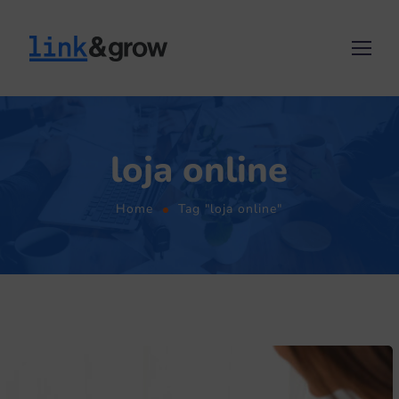
loja online
Home
Tag "loja online"