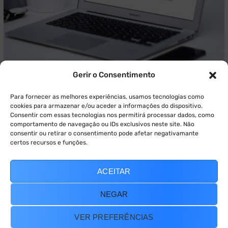
Gerir o Consentimento
27 de Abril, 2017
Converter
Teste A/B: 6 dicas para potenciar ao máximo
Para fornecer as melhores experiências, usamos tecnologias como
os resultados!
cookies para armazenar e/ou aceder a informações do dispositivo.
Consentir com essas tecnologias nos permitirá processar dados, como
comportamento de navegação ou IDs exclusivos neste site. Não
Saiba o que deve ter em conta para fazer um teste
consentir ou retirar o consentimento pode afetar negativamante
A/B eficaz e potenciar ao máximo os seus
certos recursos e funções.
resultados. Teste, melhore, otimize, com sucesso!
ACEITAR
READ MORE
NEGAR
VER PREFERÊNCIAS