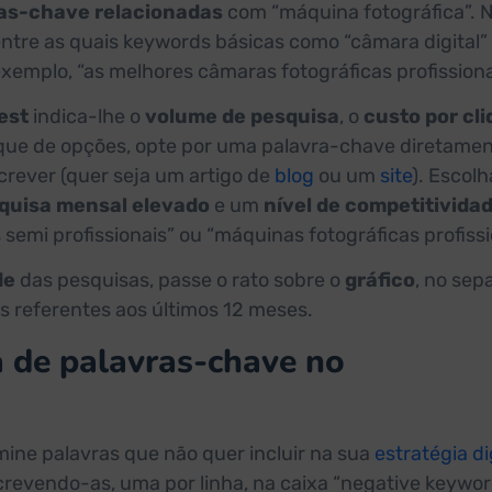
as-chave relacionadas
com “máquina fotográfica”. 
entre as quais keywords básicas como “câmara digital”
emplo, “as melhores câmaras fotográficas profissiona
est
indica-lhe o
volume de pesquisa
, o
custo por cl
eque de opções, opte por uma palavra-chave diretame
crever (quer seja um artigo de
blog
ou um
site
). Escol
quisa mensal elevado
e um
nível de competitivida
semi profissionais” ou “máquinas fotográficas profissi
de
das pesquisas, passe o rato sobre o
gráfico
, no sep
os referentes aos últimos 12 meses.
 de palavras-chave no
imine palavras que não quer incluir na sua
estratégia di
revendo-as, uma por linha, na caixa “negative keywor