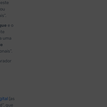
Neste
 ou
is”.
ique
e o
nte
ha uma
de
onais”.
arador
gital
(as
d”, que