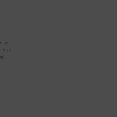
e ser
a que
s).
.