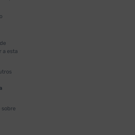
o
 de
r a esta
utros
a
o
sobre