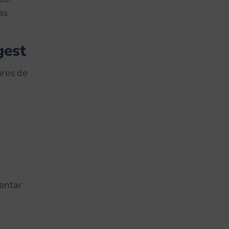
as
gest
ores de
entar