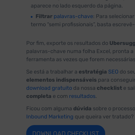
aparece no lado esquerdo da página.
Filtrar
palavras-chave
: Para seleciona
termo “semi profissionais”, basta escrevê-lo
Por fim, exporte os resultados do
Ubersugg
palavras-chave numa folha Excel, pronta a 
ferramenta as vezes que forem necessárias. A
Se está a trabalhar a
estratégia
SEO
do seu
elementos indispensáveis
para conseguir
download gratuito
da nossa
checklist
e sa
completa
e com
resultados
.
Ficou com alguma
dúvida
sobre o processo
Inbound Marketing
que queira ver tratado?
DOWNLOAD CHECKLIST