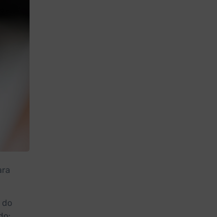
ara
 do
do: