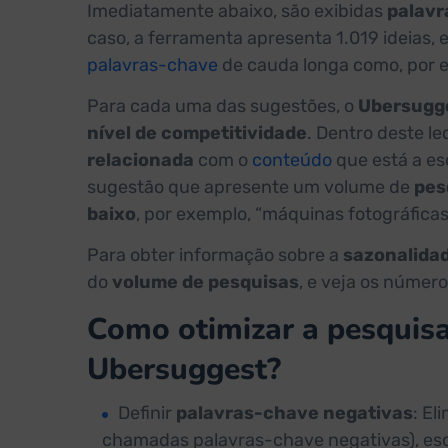
Imediatamente abaixo, são exibidas
palavr
caso, a ferramenta apresenta 1.019 ideias, 
palavras-chave
de cauda longa como, por ex
Para cada uma das sugestões, o
Ubersugg
nível de competitividade
. Dentro deste l
relacionada
com o
conteúdo
que está a es
sugestão que apresente um volume de
pes
baixo
, por exemplo, “máquinas fotográficas 
Para obter informação sobre a
sazonalida
do
volume de pesquisas
, e veja os númer
Como otimizar a pesquisa
Ubersuggest?
Definir
palavras-chave negativas
: El
chamadas palavras-chave negativas), esc